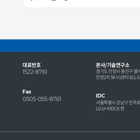
대표번호
본사/기술연구소
경기도 안양시 동안구 엘에스
1522-8761
안양2차 SK V1센터 611, 61
Fax
IDC
0505-055-8761
서울특별시 강남구 언주로 
LG U+ KIDC논현